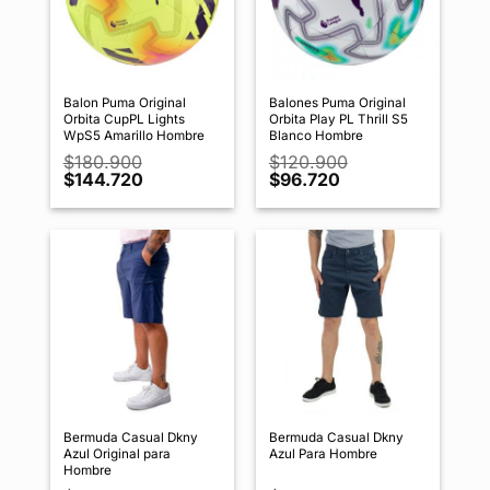
Balon Puma Original
Balones Puma Original
Orbita CupPL Lights
Orbita Play PL Thrill S5
WpS5 Amarillo Hombre
Blanco Hombre
$
180.900
$
120.900
El
El
El
El
$
144.720
$
96.720
precio
precio
precio
precio
original
actual
original
actual
era:
es:
era:
es:
$180.900.
$144.720.
$120.900.
$96.720.
Bermuda Casual Dkny
Bermuda Casual Dkny
Azul Original para
Azul Para Hombre
Hombre