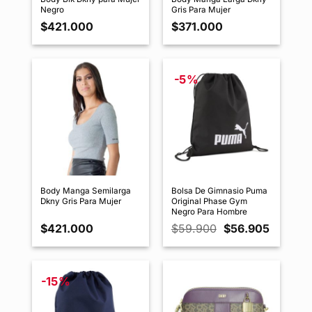
Negro
Gris Para Mujer
$
421.000
$
371.000
-5%
Body Manga Semilarga
Bolsa De Gimnasio Puma
Dkny Gris Para Mujer
Original Phase Gym
Negro Para Hombre
El
El
$
421.000
$
59.900
$
56.905
precio
precio
original
actual
era:
es:
$59.900.
$56.905
-15%