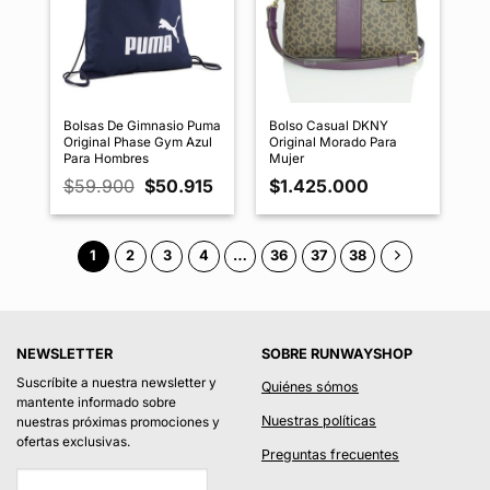
Bolsas De Gimnasio Puma
Bolso Casual DKNY
Original Phase Gym Azul
Original Morado Para
Para Hombres
Mujer
El
El
$
59.900
$
50.915
$
1.425.000
precio
precio
original
actual
era:
es:
$59.900.
$50.915.
1
2
3
4
…
36
37
38
NEWSLETTER
SOBRE RUNWAYSHOP
Suscríbite a nuestra newsletter y
Quiénes sómos
mantente informado sobre
Nuestras políticas
nuestras próximas promociones y
ofertas exclusivas.
Preguntas frecuentes