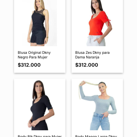
Blusa Original Dkny
Blusa Zes Dkny para
Negro Para Mujer
Dama Naranja
$
312.000
$
312.000
Body Blk Dkny para Mujer
Body Manga Larga Dkny