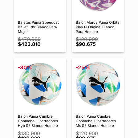
Baletas Puma Speedcat
Balon Marca Puma Orbita
Ballet Lthr Blanco Para
Play Pl Original Blanco
Mujer
Para Hombre
$
470.900
$
120.900
El
El
El
El
$
423.810
$
90.675
precio
precio
precio
precio
original
actual
original
actual
era:
es:
era:
es:
$470.900.
$423.810.
$120.900.
$90.675.
-30%
-25%
Balon Puma Cumbre
Balon Puma Cumbre
Conmebol Libertadores
Conmebol Libertadores
Hyb S5 Blanco Hombre
Ms S5 Blanco Hombre
$
180.900
$
120.900
El
El
El
El