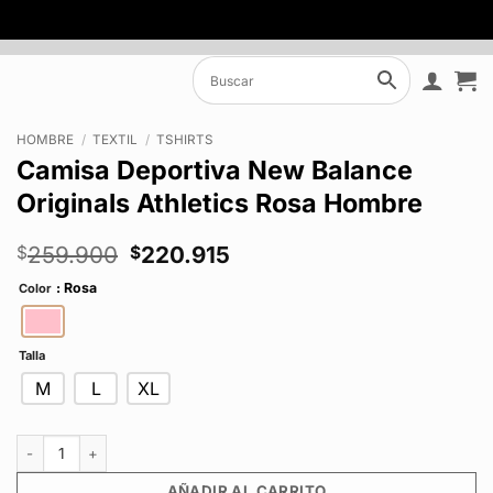
HOMBRE
/
TEXTIL
/
TSHIRTS
Camisa Deportiva New Balance
Originals Athletics Rosa Hombre
El
El
259.900
220.915
$
$
precio
precio
: Rosa
Color
original
actual
era:
es:
$259.900.
$220.915.
Talla
M
L
XL
Camisa Deportiva New Balance Originals Athletics Rosa Hombre cantida
AÑADIR AL CARRITO