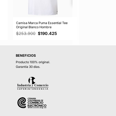
Camisa Marca Puma Essential Tee
Original Blanco Hombre
El
El
$
253.900
$
190.425
precio
precio
original
actual
era:
es:
25.
$253.900.
$190.425.
BENEFICIOS
Producto 100% original.
Garantía 30 días.