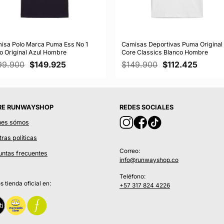
isa Polo Marca Puma Ess No 1
Camisas Deportivas Puma Original
o Original Azul Hombre
Core Classics Blanco Hombre
El
El
El
El
99.900
$
149.925
$
149.900
$
112.425
precio
precio
precio
precio
original
actual
original
actual
era:
es:
era:
es:
$199.900.
$149.925.
$149.900.
$112.4
RE RUNWAYSHOP
REDES SOCIALES
nes sómos
ras políticas
Correo:
untas frecuentes
info@runwayshop.co
Teléfono:
 tienda oficial en:
+57 317 824 4226