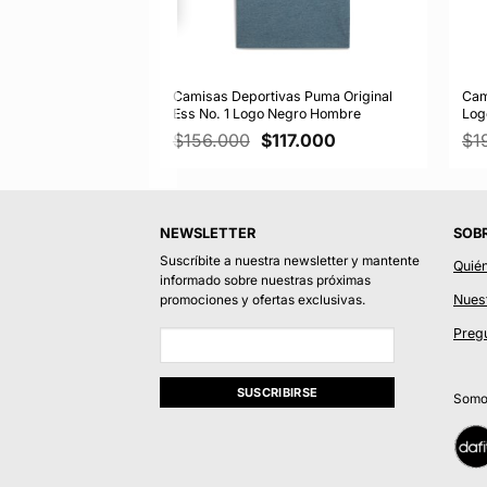
a Puma Ess No 1
Camisas Deportivas Puma Original
Cam
gro Hombre
Ess No. 1 Logo Negro Hombre
Log
El
El
El
69.915
$
156.000
$
117.000
$
1
cio
precio
precio
precio
ginal
actual
original
actual
:
es:
era:
es:
9.900.
$169.915.
$156.000.
$117.000.
NEWSLETTER
SOB
Suscríbite a nuestra newsletter y mantente
Quié
informado sobre nuestras próximas
Nuest
promociones y ofertas exclusivas.
Preg
Somos