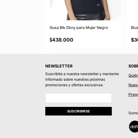
 Original Negro
Blusa Blk Dkny para Mujer Negro
Blu
$
438.000
$
3
NEWSLETTER
SOB
Suscríbite a nuestra newsletter y mantente
Quié
informado sobre nuestras próximas
Nuest
promociones y ofertas exclusivas.
Preg
Somos