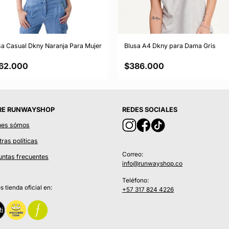
sa Casual Dkny Naranja Para Mujer
Blusa A4 Dkny para Dama Gris
62.000
$
386.000
RE RUNWAYSHOP
REDES SOCIALES
nes sómos
ras políticas
Correo:
untas frecuentes
info@runwayshop.co
Teléfono:
 tienda oficial en:
+57 317 824 4226