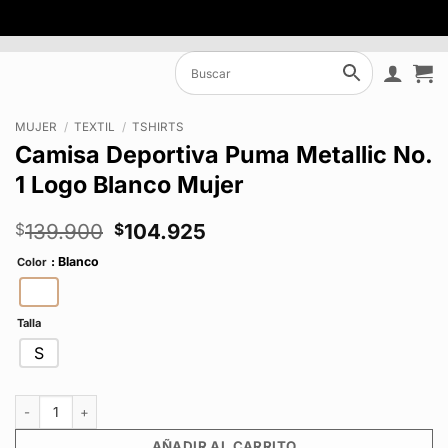
MUJER
/
TEXTIL
/
TSHIRTS
Camisa Deportiva Puma Metallic No.
1 Logo Blanco Mujer
El
El
139.900
104.925
$
$
precio
precio
: Blanco
Color
original
actual
era:
es:
$139.900.
$104.925.
Talla
S
Camisa Deportiva Puma Metallic No. 1 Logo Blanco Mujer cantidad
AÑADIR AL CARRITO