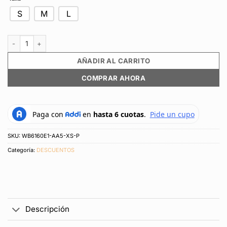
S
M
L
Leggings New Balance Originals Ac Bodywear Morado Para Mujer canti
AÑADIR AL CARRITO
COMPRAR AHORA
SKU:
WB6160E1-AA5-XS-P
Categoría:
DESCUENTOS
Descripción