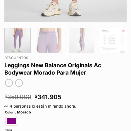
DESCUENTOS
Leggings New Balance Originals Ac
Bodywear Morado Para Mujer
El
El
359.900
341.905
$
$
precio
precio
👀 4 personas lo están mirando ahora.
original
actual
: Morado
Color
era:
es:
$359.900.
$341.905.
Talla