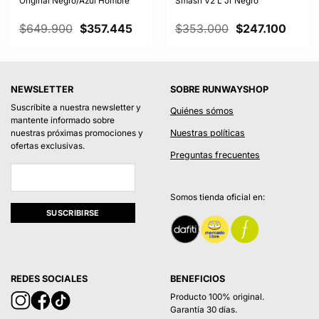
Original Negro/Azul Hombre
Smash V2 L Jr Negro
El
El
El
El
$
649.900
$
357.445
$
353.000
$
247.100
io
precio
precio
precio
preci
l
original
actual
original
actual
era:
es:
era:
es:
.100.
$649.900.
$357.445.
$353.000.
$247.
NEWSLETTER
SOBRE RUNWAYSHOP
Suscríbite a nuestra newsletter y
Quiénes sómos
mantente informado sobre
Nuestras políticas
nuestras próximas promociones y
ofertas exclusivas.
Preguntas frecuentes
Somos tienda oficial en:
REDES SOCIALES
BENEFICIOS
Producto 100% original.
Garantía 30 días.