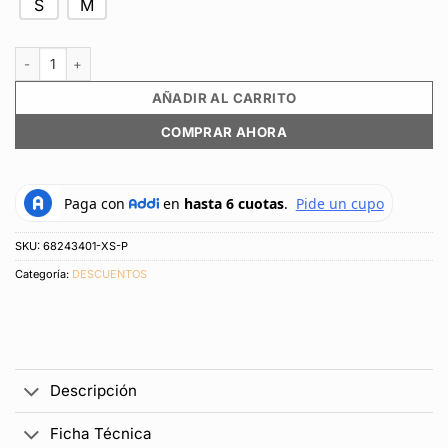
S
M
Leggings Puma Original Ess Logo Poly Tights Negro Para Mujer cantida
AÑADIR AL CARRITO
COMPRAR AHORA
SKU:
68243401-XS-P
Categoría:
DESCUENTOS
Descripción
Ficha Técnica