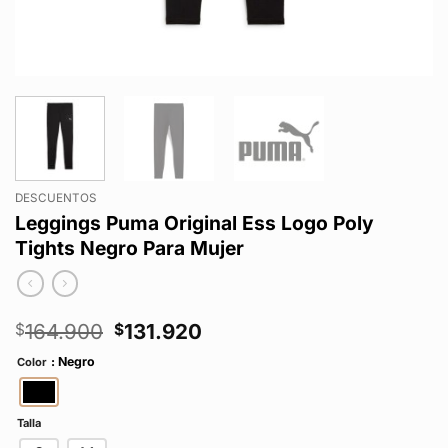
DESCUENTOS
Leggings Puma Original Ess Logo Poly
Tights Negro Para Mujer
El
El
164.900
131.920
$
$
precio
precio
: Negro
Color
original
actual
era:
es:
$164.900.
$131.920.
Talla