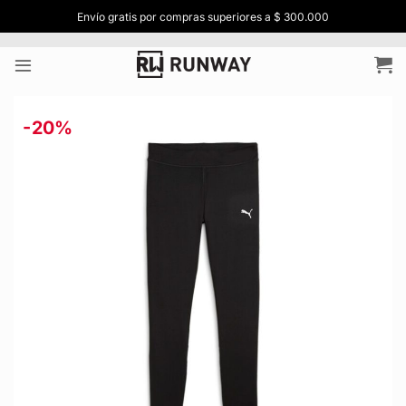
Saltar
0
Envío gratis por compras superiores a $ 300.000
al
contenido
-20%