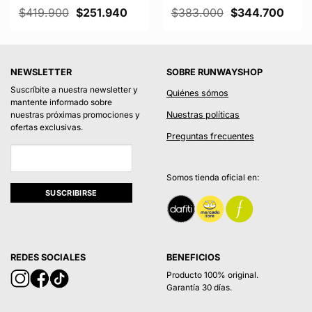
El
El
El
El
$
419.900
$
251.940
$
383.000
$
344.700
cio
precio
precio
precio
preci
al
original
actual
original
actua
era:
es:
era:
es:
3.400.
$419.900.
$251.940.
$383.000.
$344
NEWSLETTER
SOBRE RUNWAYSHOP
Suscríbite a nuestra newsletter y
Quiénes sómos
mantente informado sobre
Nuestras políticas
nuestras próximas promociones y
ofertas exclusivas.
Preguntas frecuentes
Somos tienda oficial en:
REDES SOCIALES
BENEFICIOS
Producto 100% original.
Garantía 30 días.