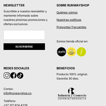
.295.
$274.000.
$246.600.
$228.900.
$171.6
NEWSLETTER
SOBRE RUNWAYSHOP
Suscríbite a nuestra newsletter y
Quiénes sómos
mantente informado sobre
Nuestras políticas
nuestras próximas promociones y
ofertas exclusivas.
Preguntas frecuentes
Somos tienda oficial en:
REDES SOCIALES
BENEFICIOS
Producto 100% original.
Garantía 30 días.
Correo:
info@runwayshop.co
Teléfono:
+57 317 824 4226