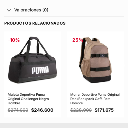
Valoraciones (0)
PRODUCTOS RELACIONADOS
-10%
-25%
Maleta Deportiva Puma
Morral Deportivo Puma Original
Original Challenger Negro
DeckBackpack Café Para
Hombre
Hombre
El
El
El
El
$
274.000
$
246.600
$
228.900
$
171.675
io
precio
precio
precio
precio
al
original
actual
original
actual
era:
es:
era:
es: