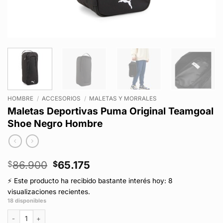
HOMBRE
/
ACCESORIOS
/
MALETAS Y MORRALES
Maletas Deportivas Puma Original Teamgoal
Shoe Negro Hombre
El
El
86.900
65.175
$
$
precio
precio
⚡ Este producto ha recibido bastante interés hoy: 8
original
actual
visualizaciones recientes.
era:
es:
18 disponibles
$86.900.
$65.175.
Maletas Deportivas Puma Original Teamgoal Shoe Negro Hombre cantid