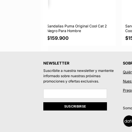
ginal Softride
Sandalias Puma Original Cool Cat 2
San
Para Hombre
Negro Para Hombre
Coo
$
159.900
$
1
NEWSLETTER
SOB
Suscríbite a nuestra newsletter y mantente
Quié
informado sobre nuestras próximas
Nuest
promociones y ofertas exclusivas.
Preg
Somos