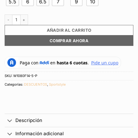
5.5
6
6.5
7
9
10
Tenis Deportivos Marca New Balance Original 1080 Verde Mujer cantida
AÑADIR AL CARRITO
COMPRAR AHORA
SKU:
W1080F14-5-P
Categorías:
DESCUENTOS
,
Sportstyle
Descripción
Información adicional