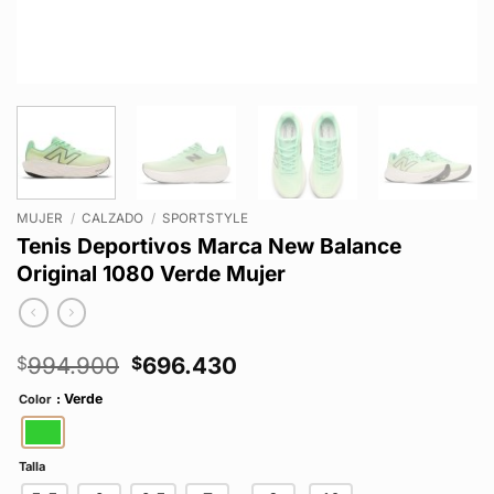
MUJER
/
CALZADO
/
SPORTSTYLE
Tenis Deportivos Marca New Balance
Original 1080 Verde Mujer
El
El
994.900
696.430
$
$
precio
precio
: Verde
Color
original
actual
era:
es:
$994.900.
$696.430.
Talla