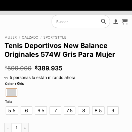
MUJER
/
CALZADO
/
SPORTSTYLE
Tenis Deportivos New Balance
Originales 574W Gris Para Mujer
El
El
599.900
389.935
$
$
precio
precio
👀 5 personas lo están mirando ahora.
original
actual
: Gris
Color
era:
es:
$599.900.
$389.935.
Talla
5.5
6
6.5
7
7.5
8
8.5
9
Tenis Deportivos New Balance Originales 574W Gris Para Mujer cantida