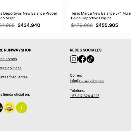
is Deportivos New Balance Propel
Tenis Marca New Balance 574 Muje
nco Mujer
Beige Deportivo Original
El
El
El
El
24.900
$
434.940
$
479.900
$
455.905
precio
precio
precio
preci
original
actual
original
actua
era:
es:
era:
es:
$724.900.
$434.940.
$479.900.
$455.
RE RUNWAYSHOP
REDES SOCIALES
nes sómos
ras políticas
Correo:
untas frecuentes
info@runwayshop.co
Teléfono:
 tienda oficial en:
+57 317 824 4226