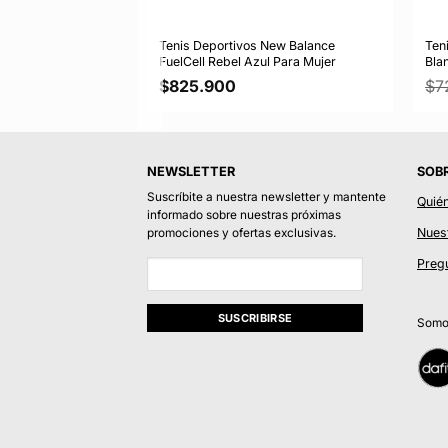
New Balance
Tenis Deportivos New Balance
Ten
nco Mujer
FuelCell Rebel Azul Para Mujer
Bla
El
09.940
$
825.900
$
7
ecio
precio
ginal
actual
:
es:
49.900.
$509.940.
NEWSLETTER
SOB
Suscríbite a nuestra newsletter y mantente
Quié
informado sobre nuestras próximas
Nuest
promociones y ofertas exclusivas.
Preg
Somos