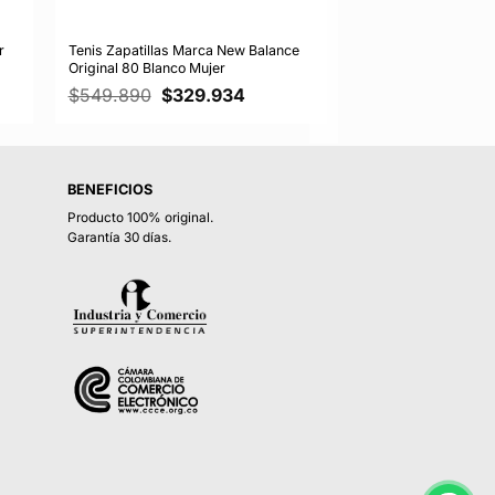
r
Tenis Zapatillas Marca New Balance
Original 80 Blanco Mujer
El
El
$
549.890
$
329.934
o
precio
precio
l
original
actual
era:
es:
905.
$549.890.
$329.934.
BENEFICIOS
Producto 100% original.
Garantía 30 días.