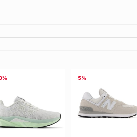
40%
-5%