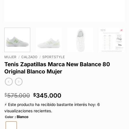
MUJER
/
CALZADO
/
SPORTSTYLE
Tenis Zapatillas Marca New Balance 80
Original Blanco Mujer
El
El
575.000
345.000
$
$
precio
precio
⚡ Este producto ha recibido bastante interés hoy: 6
original
actual
visualizaciones recientes.
era:
es:
: Blanco
$575.000.
$345.000.
Color