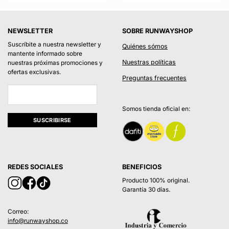
original
actua
era:
es:
$999.900.
$599
NEWSLETTER
SOBRE RUNWAYSHOP
Suscríbite a nuestra newsletter y
Quiénes sómos
mantente informado sobre
Nuestras políticas
nuestras próximas promociones y
ofertas exclusivas.
Preguntas frecuentes
Somos tienda oficial en:
REDES SOCIALES
BENEFICIOS
Producto 100% original.
Garantía 30 días.
Correo:
info@runwayshop.co