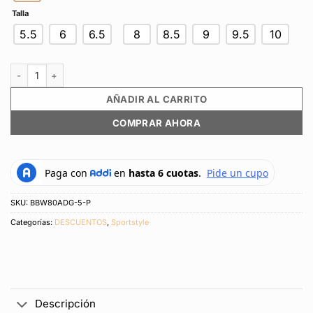
Talla
5.5
6
6.5
8
8.5
9
9.5
10
Tenis Zapatillas Marca New Balance 80 Original Blanco Mujer cantidad
AÑADIR AL CARRITO
COMPRAR AHORA
SKU:
BBW80ADG-5-P
Categorías:
DESCUENTOS
,
Sportstyle
Descripción