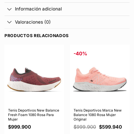
Información adicional
Valoraciones (0)
PRODUCTOS RELACIONADOS
-40%
Tenis Deportivos New Balance
Tenis Deportivos Marca New
Fresh Foam 1080 Rosa Para
Balance 1080 Rosa Mujer
Mujer
Original
El
El
$
999.900
$
999.900
$
599.940
precio
preci