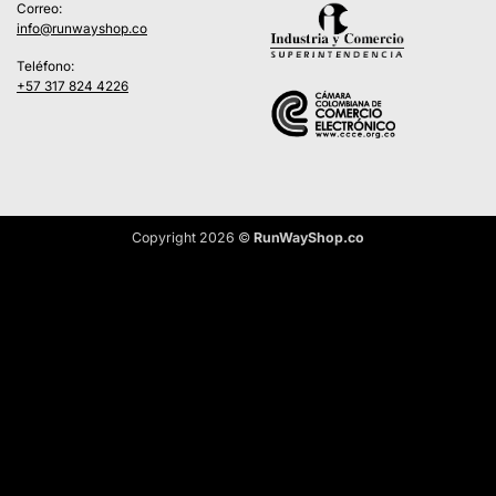
Correo:
info@runwayshop.co
Teléfono:
+57 317 824 4226
Copyright 2026 ©
RunWayShop.co