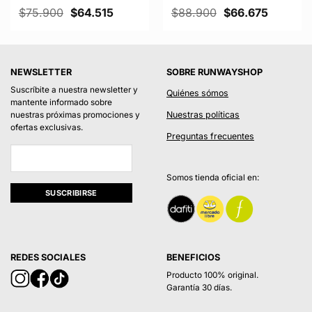
El
El
El
El
$
75.900
$
64.515
$
88.900
$
66.675
precio
precio
precio
precio
original
actual
original
actual
era:
es:
era:
es:
5.
$75.900.
$64.515.
$88.900.
$66.675
NEWSLETTER
SOBRE RUNWAYSHOP
Suscríbite a nuestra newsletter y
Quiénes sómos
mantente informado sobre
Nuestras políticas
nuestras próximas promociones y
ofertas exclusivas.
Preguntas frecuentes
Somos tienda oficial en:
REDES SOCIALES
BENEFICIOS
Producto 100% original.
Garantía 30 días.