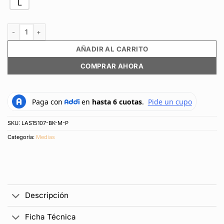
L
Media Deportiva New Balance Original Pro Run 1P Negro Unisex cantida
AÑADIR AL CARRITO
COMPRAR AHORA
SKU:
LAS15107-BK-M-P
Categoría:
Medias
Descripción
Ficha Técnica