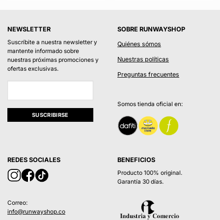
original
actual
original
actual
era:
es:
era:
es:
5.
$75.900.
$56.925.
$88.900.
$66.675
NEWSLETTER
SOBRE RUNWAYSHOP
Suscríbite a nuestra newsletter y
Quiénes sómos
mantente informado sobre
Nuestras políticas
nuestras próximas promociones y
ofertas exclusivas.
Preguntas frecuentes
Somos tienda oficial en:
REDES SOCIALES
BENEFICIOS
Producto 100% original.
Garantía 30 días.
Correo:
info@runwayshop.co