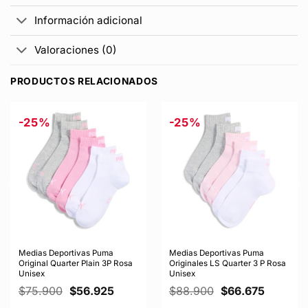
Información adicional
Valoraciones (0)
PRODUCTOS RELACIONADOS
-25%
-25%
Medias Deportivas Puma
Medias Deportivas Puma
Original Quarter Plain 3P Rosa
Originales LS Quarter 3 P Rosa
Unisex
Unisex
El
El
El
El
$
75.900
$
56.925
$
88.900
$
66.675
precio
precio
precio
precio