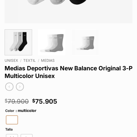
UNISEX
/
TEXTIL
/
MEDIAS
Medias Deportivas New Balance Original 3-P
Multicolor Unisex
El
El
79.900
75.905
$
$
precio
precio
: multicolor
Color
original
actual
era:
es:
$79.900.
$75.905.
Talla